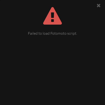
Failed to load Fotomoto script.
Nördliches Vogtland
Aufnahmen zwischen Reichenbach, Greiz und Zeulenroda