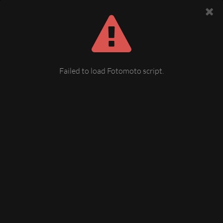
Failed to load Fotomoto script.
Plauen, Altmarkt
mit Rathaus und Reiterstandbild (König-Albert-Denkmal)
05 January 2014