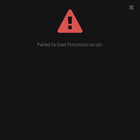
Failed to load Fotomoto script.
Altmarkt und Johanniskirche vom
Rathausturm gesehen