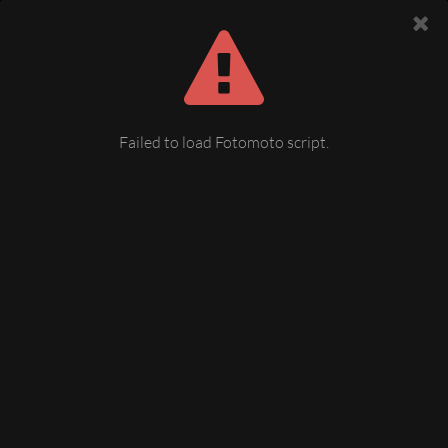
Failed to load Fotomoto script.
Unterer Graben mit Blick zum
Klostermarkt